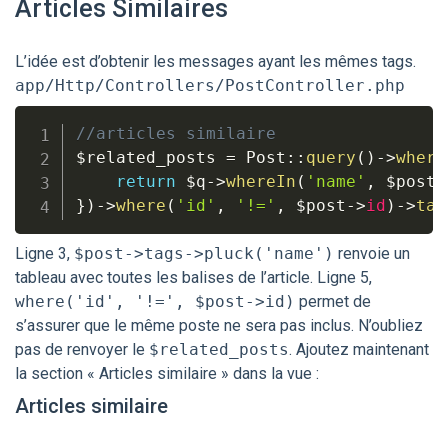
Articles Similaires
L’idée est d’obtenir les messages ayant les mêmes tags.
app/Http/Controllers/PostController.php
//articles similaire
$related_posts
=
 Post
:
:
query
(
)
-
>
where
return
$q
-
>
whereIn
(
'name'
,
$post
-
}
)
-
>
where
(
'id'
,
'!='
,
$post
-
>
id
)
-
>
tak
Ligne 3,
$post->tags->pluck('name')
renvoie un
tableau avec toutes les balises de l’article. Ligne 5,
where('id', '!=', $post->id)
permet de
s’assurer que le même poste ne sera pas inclus. N’oubliez
pas de renvoyer le
$related_posts
. Ajoutez maintenant
la section « Articles similaire » dans la vue :
Articles similaire