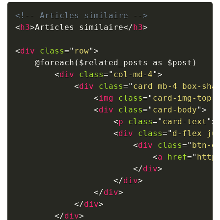
<!-- Articles similaire -->
<
h3
>
Articles similaire
</
h3
>
<
div
class
=
"
row
"
>
    @foreach($related_posts as $post)

<
div
class
=
"
col-md-4
"
>
<
div
class
=
"
card mb-4 box-sha
<
img
class
=
"
card-img-top
"
<
div
class
=
"
card-body
"
>
<
p
class
=
"
card-text
"
>
<
div
class
=
"
d-flex ju
<
div
class
=
"
btn-g
<
a
href
=
"
http
</
div
>
</
div
>
</
div
>
</
div
>
</
div
>