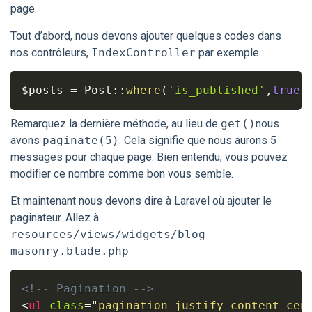
page.
Tout d’abord, nous devons ajouter quelques codes dans
nos contrôleurs,
IndexController
par exemple :
$posts
=
 Post
:
:
where
(
'is_published'
,
true
)
Remarquez la dernière méthode, au lieu de
get()
nous
avons
paginate(5)
. Cela signifie que nous aurons 5
messages pour chaque page. Bien entendu, vous pouvez
modifier ce nombre comme bon vous semble.
Et maintenant nous devons dire à Laravel où ajouter le
paginateur. Allez à
resources/views/widgets/blog-
masonry.blade.php
<!-- Pagination -->
<
ul
class
=
"
pagination justify-content-cen